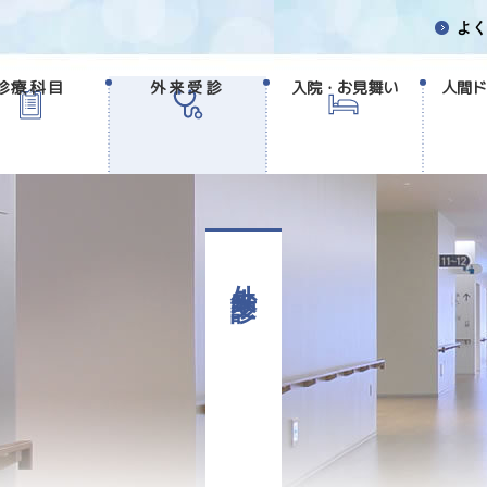
よく
診療科目
外来受診
入院・お見舞い
人間ド
外来受診