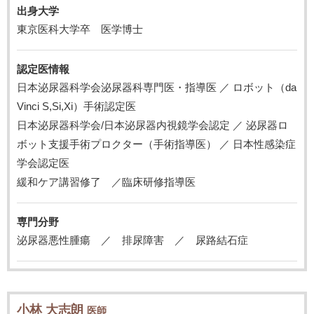
出身大学
東京医科大学卒 医学博士
認定医情報
日本泌尿器科学会泌尿器科専門医・指導医 ／ ロボット（da
Vinci S,Si,Xi）手術認定医
日本泌尿器科学会/日本泌尿器内視鏡学会認定 ／ 泌尿器ロ
ボット支援手術プロクター（手術指導医） ／ 日本性感染症
学会認定医
緩和ケア講習修了 ／臨床研修指導医
専門分野
泌尿器悪性腫瘍 ／ 排尿障害 ／ 尿路結石症
小林 大志朗
医師