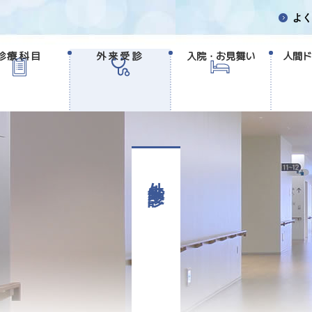
よく
診療科目
外来受診
入院・お見舞い
人間ド
外来受診